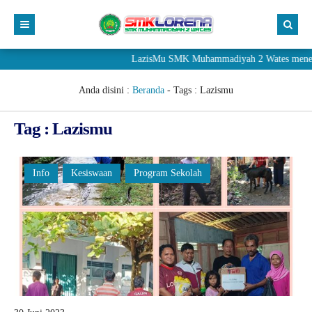
LazisMu SMK Muhammadiyah 2 Wates menerima d
Anda disini :
Beranda
- Tags :
Lazismu
Tag : Lazismu
Info
Kesiswaan
Program Sekolah