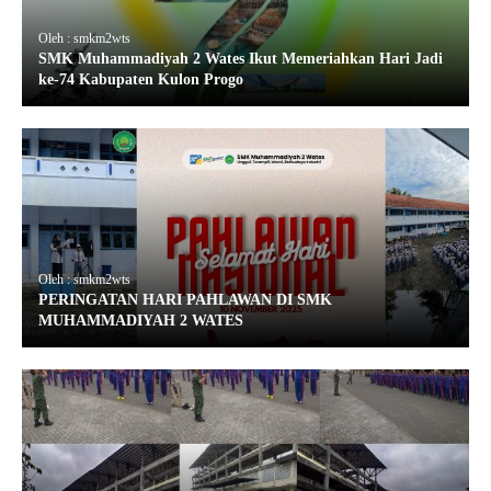
Oleh : smkm2wts
SMK Muhammadiyah 2 Wates Ikut Memeriahkan Hari Jadi
ke-74 Kabupaten Kulon Progo
Oleh : smkm2wts
PERINGATAN HARI PAHLAWAN DI SMK
MUHAMMADIYAH 2 WATES