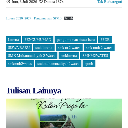
Jum, 3 Juli 2026
Dibaca 187x
Tak Berkategori
Lorena 2026_2027 _Pengumuman SPMB
Unduh
Lorena
PENGUMUMAN
pengumuman siswa baru
PPDB
SISWA BARU
smk lorena
smk m 2 wates
smk muh 2 wates
SMK Muhammadiyah 2 Wates
smklorena
SMKM2WATES
smkmuh2wates
smkmuhammadiyah2wates
spmb
Tulisan Lainnya