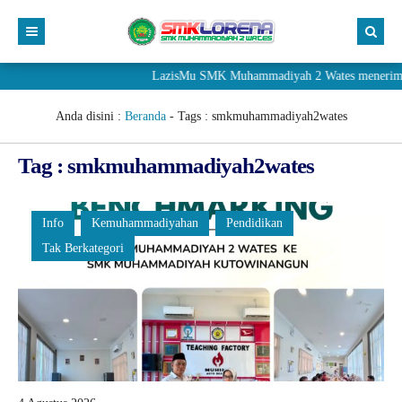
LazisMu SMK Muhammadiyah 2 Wates menerima donasi
Anda disini :
Beranda
- Tags :
smkmuhammadiyah2wates
Tag : smkmuhammadiyah2wates
Info
Kemuhammadiyahan
Pendidikan
Tak Berkategori