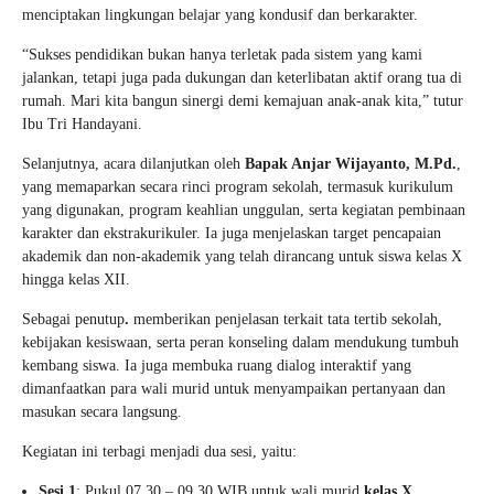
menciptakan lingkungan belajar yang kondusif dan berkarakter.
“Sukses pendidikan bukan hanya terletak pada sistem yang kami
jalankan, tetapi juga pada dukungan dan keterlibatan aktif orang tua di
rumah. Mari kita bangun sinergi demi kemajuan anak-anak kita,” tutur
Ibu Tri Handayani.
Selanjutnya, acara dilanjutkan oleh
Bapak Anjar Wijayanto, M.Pd.
,
yang memaparkan secara rinci program sekolah, termasuk kurikulum
yang digunakan, program keahlian unggulan, serta kegiatan pembinaan
karakter dan ekstrakurikuler. Ia juga menjelaskan target pencapaian
akademik dan non-akademik yang telah dirancang untuk siswa kelas X
hingga kelas XII.
Sebagai penutup
.
memberikan penjelasan terkait tata tertib sekolah,
kebijakan kesiswaan, serta peran konseling dalam mendukung tumbuh
kembang siswa. Ia juga membuka ruang dialog interaktif yang
dimanfaatkan para wali murid untuk menyampaikan pertanyaan dan
masukan secara langsung.
Kegiatan ini terbagi menjadi dua sesi, yaitu:
Sesi 1
: Pukul 07.30 – 09.30 WIB untuk wali murid
kelas X