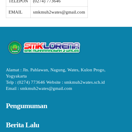
TELEPON
(0274) 773646
EMAIL
smkmuh2wates@gmail.com
Alamat : Jln. Pahlawan, Nagung, Wates, Kulon Progo,
Yogyakarta
Telp : (0274) 773646 Website : smkmuh2wates.sch.id
Email : smkmuh2wates@gmail.com
Pengumuman
Berita Lalu