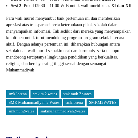
Sesi 2
: Pukul 09.30 – 11.00 WIB untuk wali murid kelas
XI dan XII
Para wali murid menyambut baik pertemuan ini dan memberikan
apresiasi atas transparansi serta keterbukaan pihak sekolah dalam
menyampaikan informasi. Tak sedikit dari mereka yang menyampaikan
komitmen untuk turut mendukung program-program sekolah secara
aktif. Dengan adanya pertemuan ini, diharapkan hubungan antara
sekolah dan wali murid semakin erat dan harmonis, serta mampu
mendorong terciptanya lingkungan pendidikan yang berkualitas,
religius, dan berdaya saing tinggi sesuai dengan semangat
Muhammadiyah
smk lorena
smk m 2 wates
smk muh 2 wates
SMK Muhammadiyah 2 Wates
smklorena
SMKM2WATES
smkmuh2wates
smkmuhammadiyah2wates