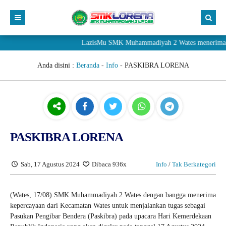
LazisMu SMK Muhammadiyah 2 Wates menerima donasi me
Anda disini :
Beranda
-
Info
-
PASKIBRA LORENA
PASKIBRA LORENA
Sab, 17 Agustus 2024
Dibaca 936x
Info
/
Tak Berkategori
(Wates, 17/08).SMK Muhammadiyah 2 Wates dengan bangga menerima
kepercayaan dari Kecamatan Wates untuk menjalankan tugas sebagai
Pasukan Pengibar Bendera (Paskibra) pada upacara Hari Kemerdekaan