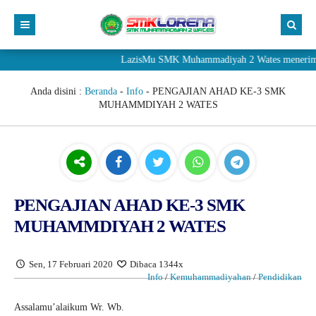
LazisMu SMK Muhammadiyah 2 Wates menerima donasi 
Anda disini :
Beranda
-
Info
-
PENGAJIAN AHAD KE-3 SMK
MUHAMMDIYAH 2 WATES
PENGAJIAN AHAD KE-3 SMK
MUHAMMDIYAH 2 WATES
Sen, 17 Februari 2020
Dibaca 1344x
Info
/
Kemuhammadiyahan
/
Pendidikan
Assalamu’alaikum Wr. Wb.