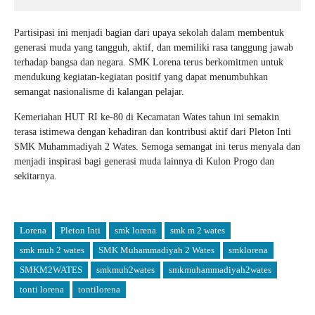
Partisipasi ini menjadi bagian dari upaya sekolah dalam membentuk
generasi muda yang tangguh, aktif, dan memiliki rasa tanggung jawab
terhadap bangsa dan negara. SMK Lorena terus berkomitmen untuk
mendukung kegiatan-kegiatan positif yang dapat menumbuhkan
semangat nasionalisme di kalangan pelajar.
Kemeriahan HUT RI ke-80 di Kecamatan Wates tahun ini semakin
terasa istimewa dengan kehadiran dan kontribusi aktif dari Pleton Inti
SMK Muhammadiyah 2 Wates. Semoga semangat ini terus menyala dan
menjadi inspirasi bagi generasi muda lainnya di Kulon Progo dan
sekitarnya.
Lorena
Pleton Inti
smk lorena
smk m 2 wates
smk muh 2 wates
SMK Muhammadiyah 2 Wates
smklorena
SMKM2WATES
smkmuh2wates
smkmuhammadiyah2wates
tonti lorena
tontilorena