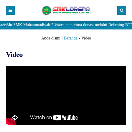
isMu SMK Muhammadiyah 2 Wates menerima donasi melalui Rekening BTN Sya
Anda disini :
Beranda
-
Video
Video