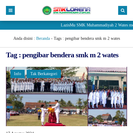
LazisMu SMK Muhammadiyah 2 Wates meneri
Anda disini :
Beranda
- Tags :
pengibar bendera smk m 2 wates
Tag : pengibar bendera smk m 2 wates
Info
Tak Berkategori