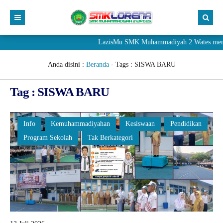
LazisMu SMK Muhammadiyah 2 Wates menerima
Anda disini :
Beranda
- Tags :
SISWA BARU
Tag : SISWA BARU
Info
Kemuhammadiyahan
Kesiswaan
Pendidikan
Program Sekolah
Tak Berkategori