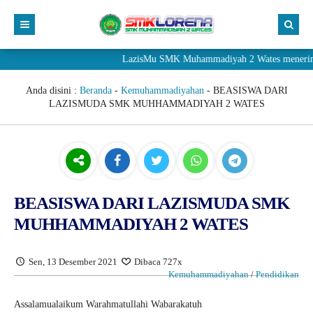
LazisMu SMK Muhammadiyah 2 Wates menerima donasi
Anda disini :
Beranda
-
Kemuhammadiyahan
-
BEASISWA DARI
LAZISMUDA SMK MUHHAMMADIYAH 2 WATES
BEASISWA DARI LAZISMUDA SMK
MUHHAMMADIYAH 2 WATES
Sen, 13 Desember 2021
Dibaca 727x
Kemuhammadiyahan
/
Pendidikan
Assalamualaikum Warahmatullahi Wabarakatuh