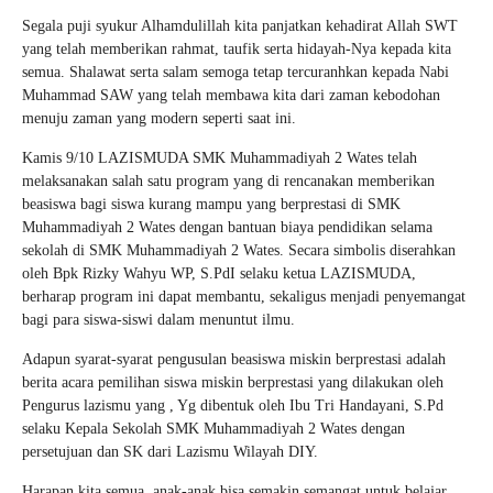
Segala puji syukur Alhamdulillah kita panjatkan kehadirat Allah SWT
yang telah memberikan rahmat, taufik serta hidayah-Nya kepada kita
semua. Shalawat serta salam semoga tetap tercuranhkan kepada Nabi
Muhammad SAW yang telah membawa kita dari zaman kebodohan
menuju zaman yang modern seperti saat ini.
Kamis 9/10 LAZISMUDA SMK Muhammadiyah 2 Wates telah
melaksanakan salah satu program yang di rencanakan memberikan
beasiswa bagi siswa kurang mampu yang berprestasi di SMK
Muhammadiyah 2 Wates dengan bantuan biaya pendidikan selama
sekolah di SMK Muhammadiyah 2 Wates. Secara simbolis diserahkan
oleh Bpk Rizky Wahyu WP, S.PdI selaku ketua LAZISMUDA,
berharap program ini dapat membantu, sekaligus menjadi penyemangat
bagi para siswa-siswi dalam menuntut ilmu.
Adapun syarat-syarat pengusulan beasiswa miskin berprestasi adalah
berita acara pemilihan siswa miskin berprestasi yang dilakukan oleh
Pengurus lazismu yang , Yg dibentuk oleh Ibu Tri Handayani, S.Pd
selaku Kepala Sekolah SMK Muhammadiyah 2 Wates dengan
persetujuan dan SK dari Lazismu Wilayah DIY.
Harapan kita semua, anak-anak bisa semakin semangat untuk belajar