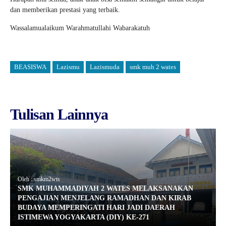
dan memberikan prestasi yang terbaik.
Wassalamualaikum Warahmatullahi Wabarakatuh
BEASISWA
Lazismu
Lazismuda
smk muh 2 wates
Tulisan Lainnya
Oleh : smkm2wts
SMK MUHAMMADIYAH 2 WATES MELAKSANAKAN
PENGAJIAN MENJELANG RAMADHAN DAN KIRAB
BUDAYA MEMPERINGATI HARI JADI DAERAH
ISTIMEWA YOGYAKARTA (DIY) KE-271