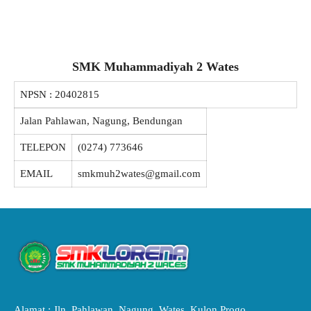
SMK Muhammadiyah 2 Wates
NPSN :
20402815
Jalan Pahlawan, Nagung, Bendungan
TELEPON
(0274) 773646
EMAIL
smkmuh2wates@gmail.com
Alamat : Jln. Pahlawan, Nagung, Wates, Kulon Progo,