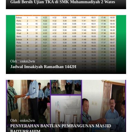
Gladi Bersih Ujian TKA di SMK Muhammadiyah 2 Wates
Oleh : smkm2wts
Jadwal Imsakiyah Ramadhan 1442H
Oleh : smkm2wts
PENYERAHAN BANTUAN PEMBANGUNAN MASJID
BAITURRAHIM