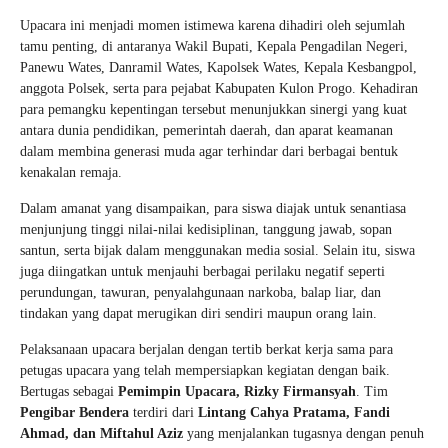
Upacara ini menjadi momen istimewa karena dihadiri oleh sejumlah
tamu penting, di antaranya Wakil Bupati, Kepala Pengadilan Negeri,
Panewu Wates, Danramil Wates, Kapolsek Wates, Kepala Kesbangpol,
anggota Polsek, serta para pejabat Kabupaten Kulon Progo. Kehadiran
para pemangku kepentingan tersebut menunjukkan sinergi yang kuat
antara dunia pendidikan, pemerintah daerah, dan aparat keamanan
dalam membina generasi muda agar terhindar dari berbagai bentuk
kenakalan remaja.
Dalam amanat yang disampaikan, para siswa diajak untuk senantiasa
menjunjung tinggi nilai-nilai kedisiplinan, tanggung jawab, sopan
santun, serta bijak dalam menggunakan media sosial. Selain itu, siswa
juga diingatkan untuk menjauhi berbagai perilaku negatif seperti
perundungan, tawuran, penyalahgunaan narkoba, balap liar, dan
tindakan yang dapat merugikan diri sendiri maupun orang lain.
Pelaksanaan upacara berjalan dengan tertib berkat kerja sama para
petugas upacara yang telah mempersiapkan kegiatan dengan baik.
Bertugas sebagai
Pemimpin Upacara, Rizky Firmansyah
. Tim
Pengibar Bendera
terdiri dari
Lintang Cahya Pratama, Fandi
Ahmad, dan Miftahul Aziz
yang menjalankan tugasnya dengan penuh