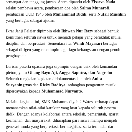
semangat dan tanggung jawab. Acara dipandu oleh
Elsaeva Nada
selaku pembawa acara, pembacaan doa oleh
Salma Munarofi
,
pembacaan UUD 1945 oleh
Muhammad Didik
, serta
Nufail Muslihin
yang bertugas sebagai ajudan.
Ikrar Janji Pelajar dipimpin oleh
Ikhwan Nur Razy
sebagai bentuk
komitmen seluruh siswa untuk menjadi pelajar yang berakhlak mulia,
disiplin, dan berprestasi. Sementara itu,
Windi Mayasari
bertugas
sebagai dirigen yang memimpin lagu-lagu kebangsaan dengan penuh
penghayatan.
Barisan peserta upacara juga dipimpin dengan baik oleh komandan
pleton, yaitu
Gilang Bayu Aji, Angga Saputra, dan Nugroho
.
Seluruh rangkaian kegiatan didokumentasikan oleh
Anita
Suryaningtyas
dan
Rizky Raditya
, sedangkan pengaturan musik
dipercayakan kepada
Muhammad Nuryanto
.
Melalui kegiatan ini, SMK Muhammadiyah 2 Wates berharap dapat
menanamkan nilai-nilai karakter yang kuat kepada seluruh peserta
didik. Dengan adanya kolaborasi antara sekolah, pemerintah, aparat
keamanan, dan masyarakat, diharapkan para siswa mampu menjadi
generasi muda yang berprestasi, berintegritas, serta terhindar dari