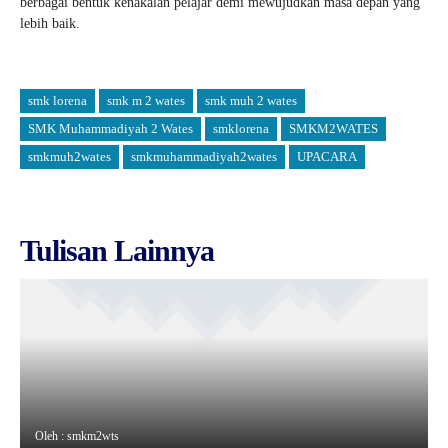
berbagai bentuk kenakalan pelajar demi mewujudkan masa depan yang
lebih baik.
smk lorena
smk m 2 wates
smk muh 2 wates
SMK Muhammadiyah 2 Wates
smklorena
SMKM2WATES
smkmuh2wates
smkmuhammadiyah2wates
UPACARA
Tulisan Lainnya
Oleh : smkm2wts