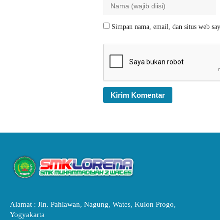
Simpan nama, email, dan situs web say
Alamat : Jln. Pahlawan, Nagung, Wates, Kulon Progo,
Yogyakarta