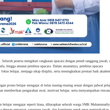
. Seluruh peserta mengikuti rangkaian upacara dengan penuh tanggung jawab, 
sila, hingga amanat pembina upacara. Dalam amanatnya, pembina upacara
okus belajar, menjaga sikap disiplin, serta meningkatkan prestasi baik akade
engan proses belajar mengajar di kelas masing-masing sesuai dengan jadwal pela
gan memberikan pengarahan awal, motivasi belajar, serta menyampaikan rencan
tan belajar mengajar seperti biasa, diharapkan seluruh warga SMK Muhammadiy
nya dengan semangat, tanggung jawab, dan komitmen untuk terus meningkatkan 