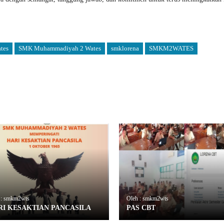
tes
SMK Muhammadiyah 2 Wates
smklorena
SMKM2WATES
 : smkm2wts
Oleh : smkm2wts
RI KESAKTIAN PANCASILA
PAS CBT