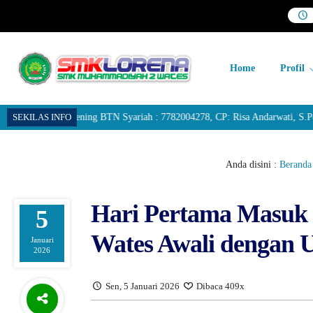
Home
Profil
elalui Rekening BTN Syariah : 7782004278, CP: Risa Andarwati, S.Pd.I (
SEKILAS INFO
Anda disini :
Beranda
Hari Pertama Masuk
5
Wates Awali dengan 
Januari
2026
Sen, 5 Januari 2026
Dibaca 409x