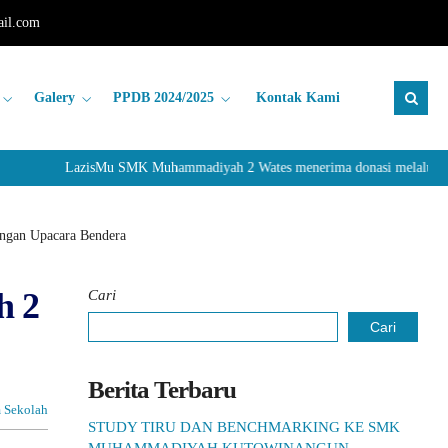
il.com
Galery
PPDB 2024/2025
Kontak Kami
LazisMu SMK Muhammadiyah 2 Wates menerima donasi melalui Rekenin
ngan Upacara Bendera
h 2
Cari
Cari
Berita Terbaru
 Sekolah
STUDY TIRU DAN BENCHMARKING KE SMK