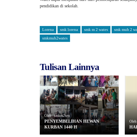
pendidikan di sekolah.
Lorena
smk lorena
smk m 2 wates
smk muh 2 wa
smkmuh2wates
Tulisan Lainnya
Oleh : smkm2wts
PENYEMBELIHAN HEWAN
Oleh
KURBAN 1440 H
HA