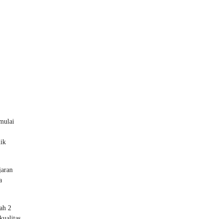
mulai
mik
jaran
a
ah 2
kualitas