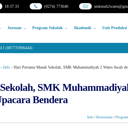
18
:
37
:
34
(0274) 773646
smkmuh2wates@gma
Jurusan
Program Sekolah
Akademik
Unit Produksi
087735906444)
-
Info
-
Hari Pertama Masuk Sekolah, SMK Muhammadiyah 2 Wates Awali de
 Sekolah, SMK Muhammadiya
Upacara Bendera
Info
/
Kesiswaan
/
Program