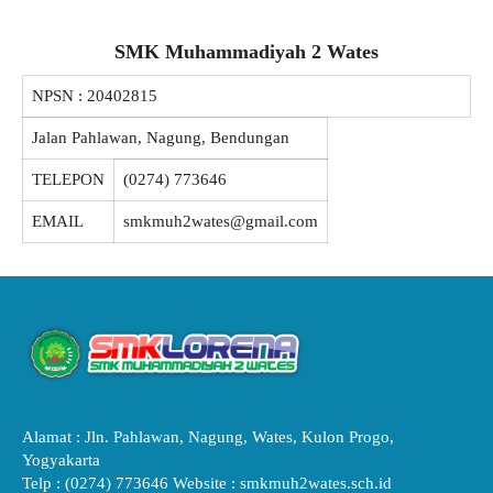
SMK Muhammadiyah 2 Wates
NPSN :
20402815
Jalan Pahlawan, Nagung, Bendungan
TELEPON
(0274) 773646
EMAIL
smkmuh2wates@gmail.com
Alamat : Jln. Pahlawan, Nagung, Wates, Kulon Progo,
Yogyakarta
Telp : (0274) 773646 Website : smkmuh2wates.sch.id