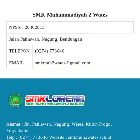
SMK Muhammadiyah 2 Wates
NPSN :
20402815
Jalan Pahlawan, Nagung, Bendungan
TELEPON
(0274) 773646
EMAIL
smkmuh2wates@gmail.com
Alamat : Jln. Pahlawan, Nagung, Wates, Kulon Progo,
Yogyakarta
Telp : (0274) 773646 Website : smkmuh2wates.sch.id