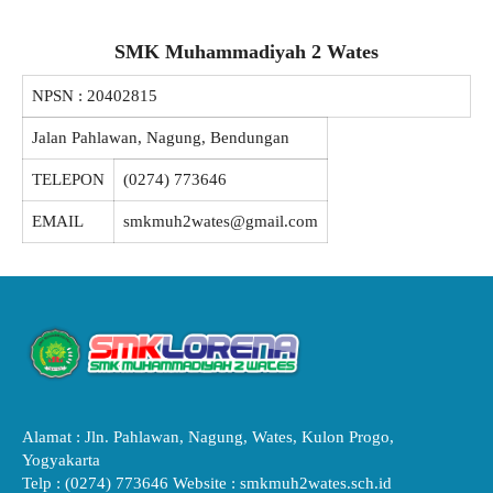
SMK Muhammadiyah 2 Wates
NPSN :
20402815
Jalan Pahlawan, Nagung, Bendungan
TELEPON
(0274) 773646
EMAIL
smkmuh2wates@gmail.com
Alamat : Jln. Pahlawan, Nagung, Wates, Kulon Progo,
Yogyakarta
Telp : (0274) 773646 Website : smkmuh2wates.sch.id