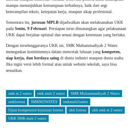
mampu menunjukkan kemampuan terbaiknya, baik dari segi
keterampilan teknis, ketepatan kerja, maupun sikap profesional.
Sementara itu,
jurusan MPLB
dijadwalkan akan melaksanakan UKK
pada
Senin, 9 Februari
. Persiapan terus dimatangkan agar pelaksanaan
UKK dapat berjalan optimal dan sesuai dengan ketentuan yang berlaku.
Dengan terselenggaranya UKK ini, SMK Muhammadiyah 2 Wates
menegaskan komitmennya dalam mencetak lulusan yang
kompeten,
siap kerja, dan berdaya saing
di dunia industri maupun dunia usaha.
Jika ingin versi lebih formal atau untuk website sekolah, saya bisa
sesuaikan.
smk m 2 wates
smk muh 2 wates
SMK Muhammadiyah 2 Wates
smklorena
SMKM2WATES
smkmuh2wates
Ujian kompetensi kejuruan lorena
ukk lorena
ukk smk m 2 wates
UKK SMK muh 2 wates