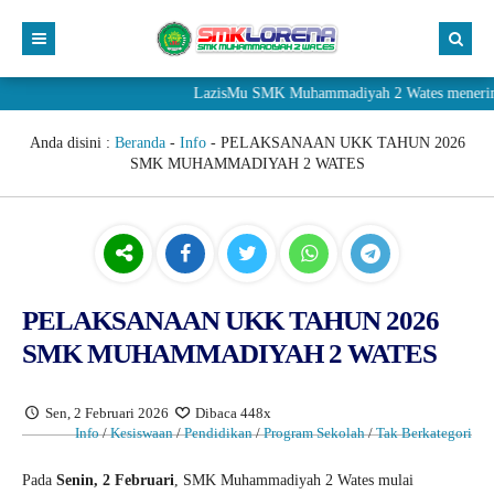
LazisMu SMK Muhammadiyah 2 Wates menerima donasi 
Anda disini :
Beranda
-
Info
-
PELAKSANAAN UKK TAHUN 2026
SMK MUHAMMADIYAH 2 WATES
PELAKSANAAN UKK TAHUN 2026
SMK MUHAMMADIYAH 2 WATES
Sen, 2 Februari 2026
Dibaca 448x
Info
/
Kesiswaan
/
Pendidikan
/
Program Sekolah
/
Tak Berkategori
Pada
Senin, 2 Februari
, SMK Muhammadiyah 2 Wates mulai