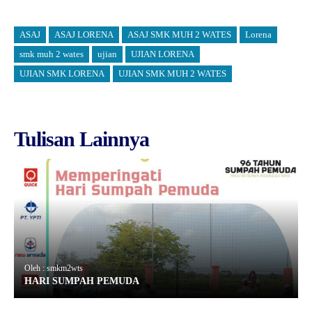
ASAJ
ASAJ LORENA
ASAJ SMK MUH 2 WATES
Lorena
smk muh 2 wates
ujian
UJIAN LORENA
UJIAN SMK LORENA
UJIAN SMK MUH 2 WATES
Tulisan Lainnya
Oleh : smkm2wts
HARI SUMPAH PEMUDA