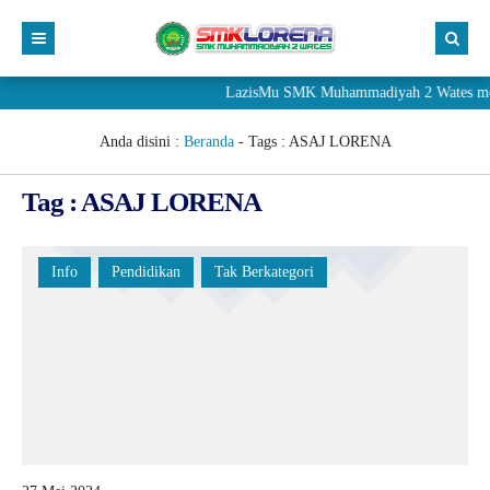
LazisMu SMK Muhammadiyah 2 Wates mener
Anda disini :
Beranda
- Tags :
ASAJ LORENA
Tag : ASAJ LORENA
Info
Pendidikan
Tak Berkategori