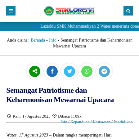
LazisMu SMK Muhammadiyah 2 Wates menerima donasi melal
Anda disini :
Beranda
-
Info
-
Semangat Patriotisme dan Keharmonisan
Mewarnai Upacara
Semangat Patriotisme dan
Keharmonisan Mewarnai Upacara
Kam, 17 Agustus 2023
Dibaca 1109x
Info
/
Kepanduan
/
Kesiswaan
/
Pendidikan
Wates, 17 Agustus 2023
– Dalam rangka memperingati Hari