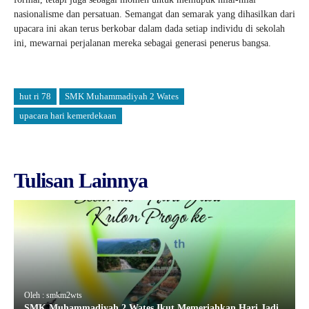
nasionalisme dan persatuan. Semangat dan semarak yang dihasilkan dari
upacara ini akan terus berkobar dalam dada setiap individu di sekolah
ini, mewarnai perjalanan mereka sebagai generasi penerus bangsa.
hut ri 78
SMK Muhammadiyah 2 Wates
upacara hari kemerdekaan
Tulisan Lainnya
Oleh : smkm2wts
SMK Muhammadiyah 2 Wates Ikut Memeriahkan Hari Jadi