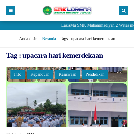
LazisMu SMK Muhammadiyah 2 Wates meneri
Anda disini :
Beranda
- Tags :
upacara hari kemerdekaan
Tag : upacara hari kemerdekaan
Info
Kepanduan
Kesiswaan
Pendidikan