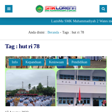
LazisMu SMK Muhammadiyah 2 Wates meneri
Anda disini :
Beranda
- Tags :
hut ri 78
Tag : hut ri 78
Info
Kepanduan
Kesiswaan
Pendidikan