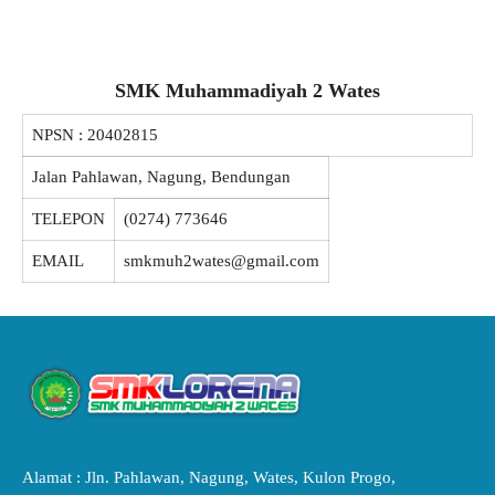
SMK Muhammadiyah 2 Wates
NPSN :
20402815
Jalan Pahlawan, Nagung, Bendungan
TELEPON
(0274) 773646
EMAIL
smkmuh2wates@gmail.com
Alamat : Jln. Pahlawan, Nagung, Wates, Kulon Progo,