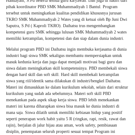
Handayani, S.Pd beserta semua guru karyawan. Dan juga di hadiri dari
pihak koordinator PBD SMK Muhammadiyah 1 Bantul. Program
tersebut untuk meningkatkan kualitas pendidikan khususnya jurusan
TKRO SMK Muhammadiyah 2 Wates yang di ketuai oleh Bp Juni Dwi
Saputra, S.Pd ( Kaproli TKRO). Daihatsu trus mengembangkan
kompetensi guru SMK sehingga lulusan SMK Muhammadiyah 2 wates
memiliki ketrampilan, kompetensi dan dan siap dalam dunia industri.
Melalui program PBD ini Daihatsu ingin membuka kerjasama di dunia
industri bagi siswa SMK sekaligus membantu mempersiapkan untuk
masuk kedunia kerja dan juga dapat menjadi motivasi bagi guru dan
siswa dalam meningkatkan skill kompetensinya. PBD membekali siswa
dengan hard skill dan soft skill. Hard skill membekali ketrampilan
siswa yang riil/identik sama dilakukan di industri/bengkel Daihatsu.
Materi ini dimasukkan ke dalam kurikulum sekolah, selain dari struktur
kurikulum yang sudah ada sebelumnya. Materi soft skill PBD
menekankan pada aspek sikap kerja siswa. PBD lebih menekankan
materi ini karena diharapkan siswa bisa masuk ke dunia industri di
mana saja. Siswa dilatih untuk memiliki kebiasan hidup yang positif
seperti penerapan work habit yaitu 5 R (ringkas, rapi, resik, rawat dan
rajin), berjalan di jalur hijau atau aman, work safety, pembiasaan
disiplin, penempatan seluruh properti sesuai tempat Program ini