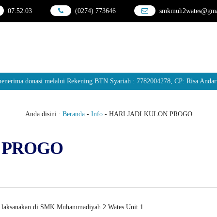
07
:
52
:
04
(0274) 773646
smkmuh2wates@gma
a donasi melalui Rekening BTN Syariah : 7782004278, CP: Risa Andarwati
Anda disini :
Beranda
-
Info
-
HARI JADI KULON PROGO
N PROGO
i laksanakan di SMK Muhammadiyah 2 Wates Unit 1