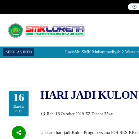
SEKILAS INFO
LazisMu SMK Muhammadiyah 2 Wates menerim
HARI JADI KULO
16
Oktober
2019
Rab, 16 Oktober 2019
Dibaca 554x
Upacara hari jadi Kulon Progo bersama POLRES KP d