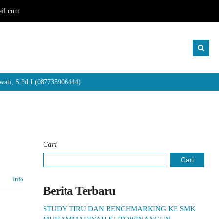
il.com
, S.Pd.I (087735906444)
Cari
Cari
Info
Berita Terbaru
STUDY TIRU DAN BENCHMARKING KE SMK