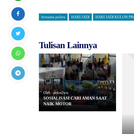
bersama polres
HARI JADI
HARI JADI KULON P
Tulisan Lainnya
Oleh : smkm2wts
SOSIALISASI CARI AMAN SAAT
NAIK MOTOR