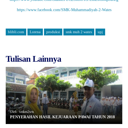
https://www.facebook.com/SMK-Muhammadiyah-2-Wates
blibli.com
Lorena
produksi
smk muh 2 wates
upj
Tulisan Lainnya
Oleh : smkm2wts
PENYERAHAN HASIL KEJUARAAN PAWAI TAHUN 2018