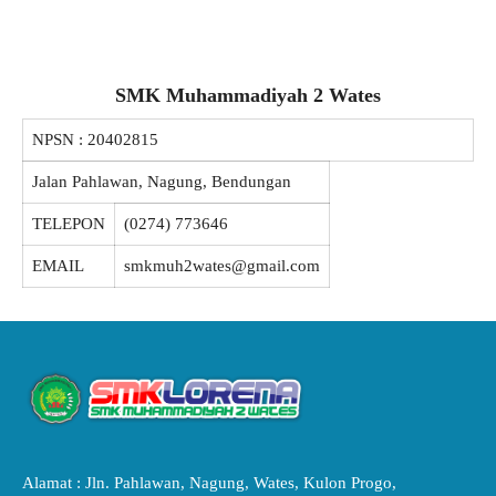
SMK Muhammadiyah 2 Wates
NPSN :
20402815
Jalan Pahlawan, Nagung, Bendungan
TELEPON
(0274) 773646
EMAIL
smkmuh2wates@gmail.com
Alamat : Jln. Pahlawan, Nagung, Wates, Kulon Progo,