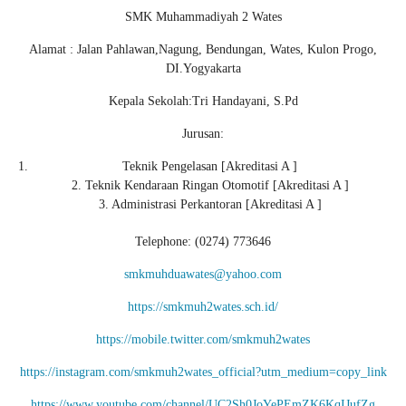
SMK Muhammadiyah 2 Wates
Alamat : Jalan Pahlawan,Nagung, Bendungan, Wates, Kulon Progo,
DI.Yogyakarta
Kepala Sekolah:Tri Handayani, S.Pd
Jurusan:
Teknik Pengelasan [Akreditasi A ]
2. Teknik Kendaraan Ringan Otomotif [Akreditasi A ]
3. Administrasi Perkantoran [Akreditasi A ]
Telephone: (0274) 773646
smkmuhduawates@yahoo.com
https://smkmuh2wates.sch.id/
https://mobile.twitter.com/smkmuh2wates
https://instagram.com/smkmuh2wates_official?utm_medium=copy_link
https://www.youtube.com/channel/UC2Sh0JoYePEmZK6KqIJufZg