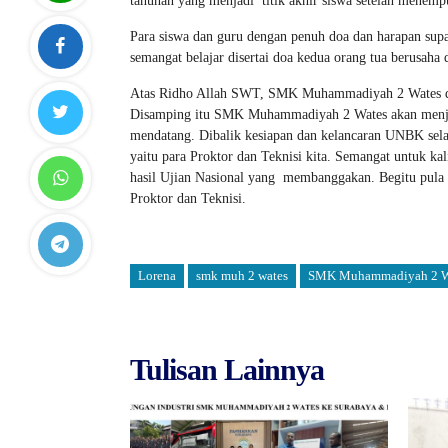
tahunan yang menjadi titik akhir siswa setelah menemp
Para siswa dan guru dengan penuh doa dan harapan su
semangat belajar disertai doa kedua orang tua berusah
Atas Ridho Allah SWT, SMK Muhammadiyah 2 Wates dap
Disamping itu SMK Muhammadiyah 2 Wates akan menja
mendatang. Dibalik kesiapan dan kelancaran UNBK selai
yaitu para Proktor dan Teknisi kita. Semangat untuk 
hasil Ujian Nasional yang membanggakan. Begitu pula 
Proktor dan Teknisi.
Lorena
smk muh 2 wates
SMK Muhammadiyah 2 W
Tulisan Lainnya