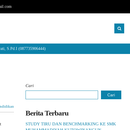
il.com
d.I (087735906444)
Cari
Cari
ndidikan
Berita Terbaru
STUDY TIRU DAN BENCHMARKING KE SMK
t