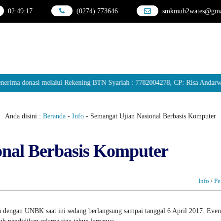
02
:
49
:
18
(0274) 773646
smkmuh2wates@gma
asi melalui Rekening BTN Syariah : 7782004278, CP: Risa Andarwati, S.P
Anda disini :
Beranda
-
Info
-
Semangat Ujian Nasional Berbasis Komputer
onal Berbasis Komputer
Info
/
Pe
a dengan UNBK saat ini sedang berlangsung sampai tanggal 6 April 2017. Even