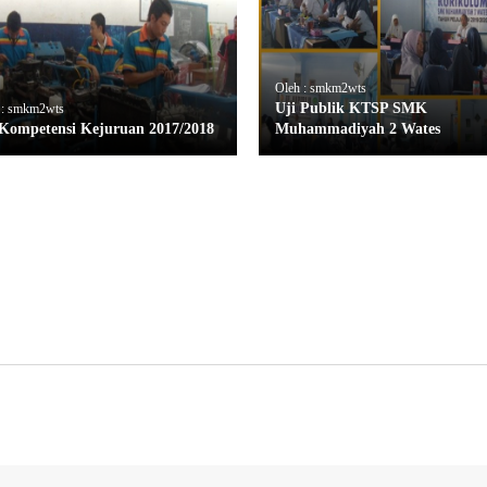
Oleh : smkm2wts
Uji Publik KTSP SMK
 : smkm2wts
 Kompetensi Kejuruan 2017/2018
Muhammadiyah 2 Wates