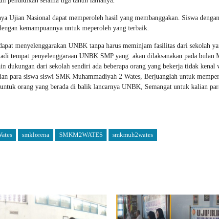
uh pendidikan selama tiga tahun lamanya.
paya Ujian Nasional dapat memperoleh hasil yang membanggakan. Siswa denga
a dengan kemampuannya untuk meperoleh yang terbaik.
at menyelenggarakan UNBK tanpa harus meminjam fasilitas dari sekolah yan
di tempat penyelenggaraan UNBK SMP yang akan dilaksanakan pada bulan 
n dukungan dari sekolah sendiri ada beberapa orang yang bekerja tidak kenal
kalian para siswa siswi SMK Muhammadiyah 2 Wates, Berjuanglah untuk mempe
untuk orang yang berada di balik lancarnya UNBK, Semangat untuk kalian par
ates
smklorena
SMKM2WATES
smkmuh2wates