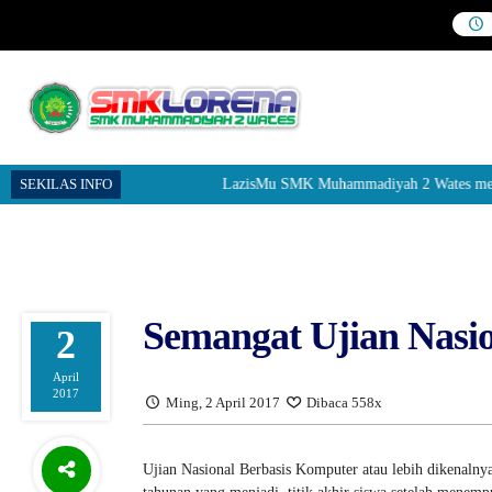
SEKILAS INFO
LazisMu SMK Muhammadiyah 2 Wates menerima don
Semangat Ujian Nasi
2
April
2017
Ming, 2 April 2017
Dibaca 558x
Ujian Nasional Berbasis Komputer atau lebih dikenalny