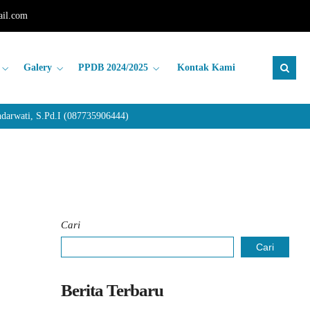
il.com
Galery
PPDB 2024/2025
Kontak Kami
rwati, S.Pd.I (087735906444)
Cari
Cari
Berita Terbaru