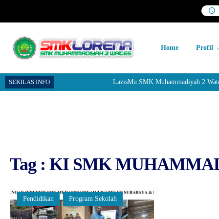
Home
Profil
SEKILAS INFO
LazisMu SMK Muhammadiyah 2 Wates me
Tag : KI SMK MUHAMMA
Pendidikan
Program Sekolah