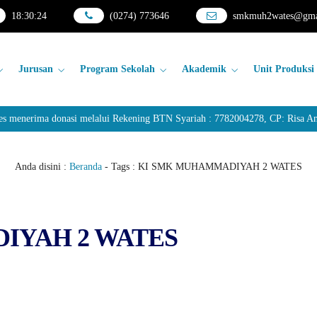
18
:
30
:
24
(0274) 773646
smkmuh2wates@gma
Jurusan
Program Sekolah
Akademik
Unit Produksi
nerima donasi melalui Rekening BTN Syariah : 7782004278, CP: Risa Anda
Anda disini :
Beranda
- Tags :
KI SMK MUHAMMADIYAH 2 WATES
DIYAH 2 WATES