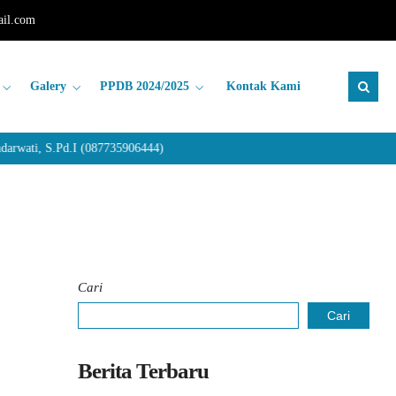
il.com
Galery
PPDB 2024/2025
Kontak Kami
rwati, S.Pd.I (087735906444)
Cari
Cari
Berita Terbaru