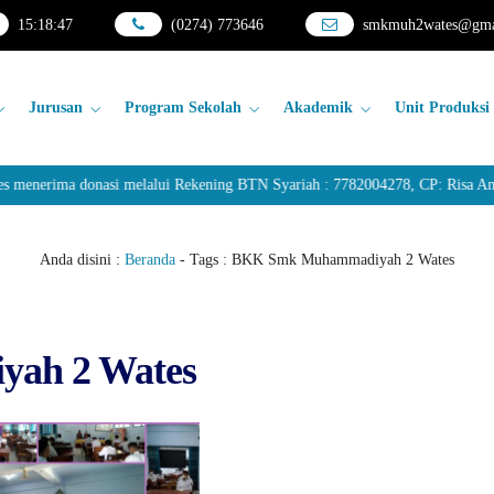
15
:
18
:
47
(0274) 773646
smkmuh2wates@gma
Jurusan
Program Sekolah
Akademik
Unit Produksi
nerima donasi melalui Rekening BTN Syariah : 7782004278, CP: Risa Anda
Anda disini :
Beranda
- Tags :
BKK Smk Muhammadiyah 2 Wates
ah 2 Wates