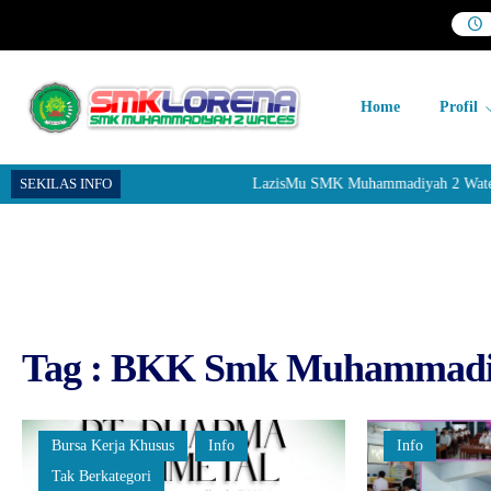
Home
Profil
SEKILAS INFO
LazisMu SMK Muhammadiyah 2 Wates me
Tag : BKK Smk Muhammadiy
Bursa Kerja Khusus
Info
Info
Tak Berkategori