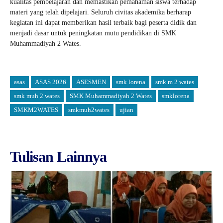
kualitas pembelajaran dan memastikan pemahaman siswa terhadap
materi yang telah dipelajari. Seluruh civitas akademika berharap
kegiatan ini dapat memberikan hasil terbaik bagi peserta didik dan
menjadi dasar untuk peningkatan mutu pendidikan di SMK
Muhammadiyah 2 Wates.
asas
ASAS 2026
ASESMEN
smk lorena
smk m 2 wates
smk muh 2 wates
SMK Muhammadiyah 2 Wates
smklorena
SMKM2WATES
smkmuh2wates
ujian
Tulisan Lainnya