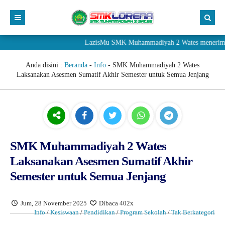
LazisMu SMK Muhammadiyah 2 Wates menerima donasi m
Anda disini :
Beranda
-
Info
-
SMK Muhammadiyah 2 Wates
Laksanakan Asesmen Sumatif Akhir Semester untuk Semua Jenjang
SMK Muhammadiyah 2 Wates
Laksanakan Asesmen Sumatif Akhir
Semester untuk Semua Jenjang
Jum, 28 November 2025
Dibaca 402x
Info
/
Kesiswaan
/
Pendidikan
/
Program Sekolah
/
Tak Berkategori