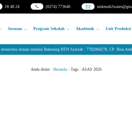
18
:
48
:
24
(0274) 773646
smkmuh2wates@gma
Jurusan
Program Sekolah
Akademik
Unit Produksi
rima donasi melalui Rekening BTN Syariah : 7782004278, CP: Risa Andarw
Anda disini :
Beranda
- Tags :
ASAS 2026