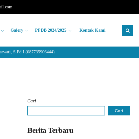
il.com
Galery
PPDB 2024/2025
Kontak Kami
ati, S.Pd.I (087735906444)
Cari
Cari
Berita Terbaru