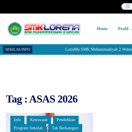
Home
Profil
SEKILAS INFO
LazisMu SMK Muhammadiyah 2 Wates mene
Tag : ASAS 2026
Info
Kesiswaan
Pendidikan
Program Sekolah
Tak Berkategori