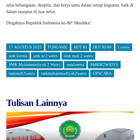
nilai kebangsaan, disiplin, dan kerja sama dalam setiap kegiatan, baik di
dalam maupun di luar kelas.
Dirgahayu Republik Indonesia ke-80! Merdeka!
17 AGUSTUS 2025
FUNGAME
HUT RI
HUT RI 80
Lorena
smk lorena
smk m 2 wates
smk muh 2 wates
SMK Muhammadiyah 2 Wates
smklorena
SMKM2WATES
smkmuh2wates
smkmuhammadiyah2wates
UPACARA
Tulisan Lainnya