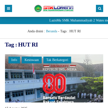
LazisMu SMK Muhammadiyah 2 Wates meneri
Anda disini :
Beranda
- Tags :
HUT RI
Tag : HUT RI
Info
Kesiswaan
Tak Berkategori