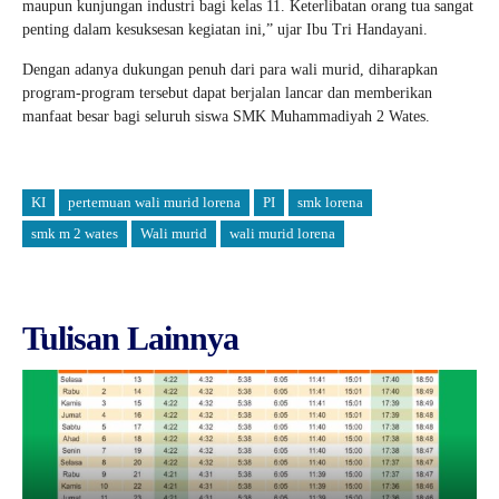
maupun kunjungan industri bagi kelas 11. Keterlibatan orang tua sangat
penting dalam kesuksesan kegiatan ini,” ujar Ibu Tri Handayani.
Dengan adanya dukungan penuh dari para wali murid, diharapkan
program-program tersebut dapat berjalan lancar dan memberikan
manfaat besar bagi seluruh siswa SMK Muhammadiyah 2 Wates.
KI
pertemuan wali murid lorena
PI
smk lorena
smk m 2 wates
Wali murid
wali murid lorena
Tulisan Lainnya