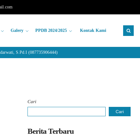
il.com
Galery
PPDB 2024/2025
Kontak Kami
wati, S.Pd.I (087735906444)
Cari
Cari
Berita Terbaru