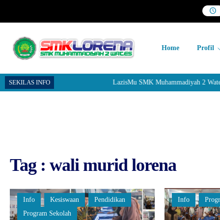
Home
Profil
SEKILAS INFO
LazisMu SMK Muhammadiyah 2 Wates men
Tag : wali murid lorena
Info
Kesiswaan
Pendidikan
Info
Prog
Program Sekolah