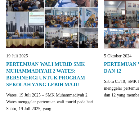
19 Juli 2025
5 Oktober 2024
PERTEMUAN WALI MURID SMK
PERTEMUAN W
MUHAMMADIYAH 2 WATES:
DAN 12
BERSINERGI UNTUK PROGRAM
Sabtu 05/10, SMK
SEKOLAH YANG LEBIH MAJU
menggelar pertemua
Wates, 19 Juli 2025 – SMK Muhammadiyah 2
dan 12 yang membah
Wates menggelar pertemuan wali murid pada hari
Sabtu, 19 Juli 2025, yang..