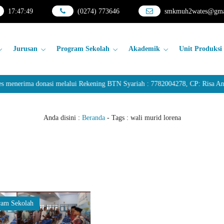
17
:
47
:
49
(0274) 773646
smkmuh2wates@gma
Jurusan
Program Sekolah
Akademik
Unit Produksi
erima donasi melalui Rekening BTN Syariah : 7782004278, CP: Risa Andar
Anda disini :
Beranda
- Tags :
wali murid lorena
ram Sekolah