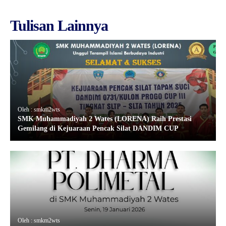
Tulisan Lainnya
Oleh : smkm2wts
SMK Muhammadiyah 2 Wates (LORENA) Raih Prestasi
Gemilang di Kejuaraan Pencak Silat DANDIM CUP
Oleh : smkm2wts