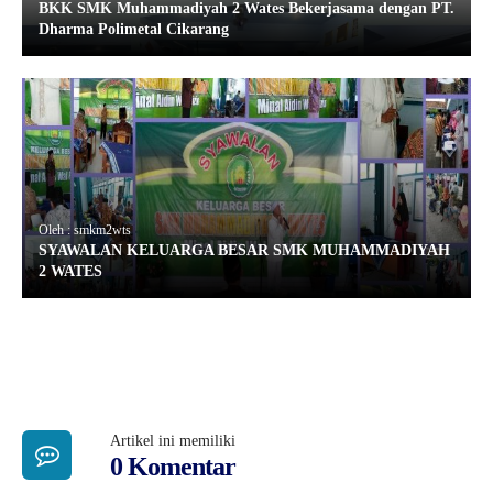
BKK SMK Muhammadiyah 2 Wates Bekerjasama dengan PT.
Dharma Polimetal Cikarang
Oleh : smkm2wts
SYAWALAN KELUARGA BESAR SMK MUHAMMADIYAH
2 WATES
Artikel ini memiliki
0 Komentar