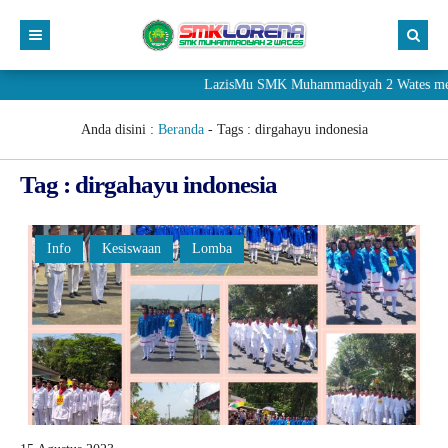
LazisMu SMK Muhammadiyah 2 Wates meneri
Anda disini :
Beranda
- Tags :
dirgahayu indonesia
Tag : dirgahayu indonesia
Info
Kesiswaan
Lomba