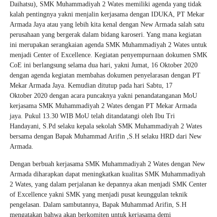
Daihatsu), SMK Muhammadiyah 2 Wates memiliki agenda yang tidak
kalah pentingnya yakni menjalin kerjasama dengan IDUKA, PT Mekar
Armada Jaya atau yang lebih kita kenal dengan New Armada salah satu
perusahaan yang bergerak dalam bidang karoseri. Yang mana kegiatan
ini merupakan serangkaian agenda SMK Muhammadiyah 2 Wates untuk
menjadi Center of Excellence. Kegiatan penyempurnaan dokumen SMK
CoE ini berlangsung selama dua hari, yakni Jumat, 16 Oktober 2020
dengan agenda kegiatan membahas dokumen penyelarasan dengan PT
Mekar Armada Jaya. Kemudian ditutup pada hari Sabtu, 17
Oktober 2020 dengan acara puncaknya yakni penandatanganan MoU
kerjasama SMK Muhammadiyah 2 Wates dengan PT Mekar Armada
jaya. Pukul 13.30 WIB MoU telah ditandatangi oleh Ibu Tri
Handayani, S.Pd selaku kepala sekolah SMK Muhammadiyah 2 Wates
bersama dengan Bapak Muhammad Arifin ,S.H selaku HRD dari New
Armada.
Dengan berbuah kerjasama SMK Muhammadiyah 2 Wates dengan New
Armada diharapkan dapat meningkatkan kualitas SMK Muhammadiyah
2 Wates, yang dalam perjalanan ke depannya akan menjadi SMK Center
of Excellence yakni SMK yang menjadi pusat keunggulan teknik
pengelasan. Dalam sambutannya, Bapak Muhammad Arifin, S.H
mengatakan bahwa akan berkomiten untuk kerjasama demi