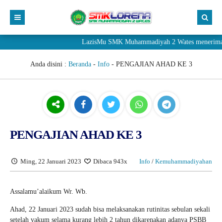
LazisMu SMK Muhammadiyah 2 Wates menerima donasi m
Anda disini :
Beranda
-
Info
-
PENGAJIAN AHAD KE 3
PENGAJIAN AHAD KE 3
Ming, 22 Januari 2023
Dibaca 943x
Info
/
Kemuhammadiyahan
Assalamu’alaikum Wr. Wb.
Ahad, 22 Januari 2023 sudah bisa melaksanakan rutinitas sebulan sekali
setelah vakum selama kurang lebih 2 tahun dikarenakan adanya PSBB