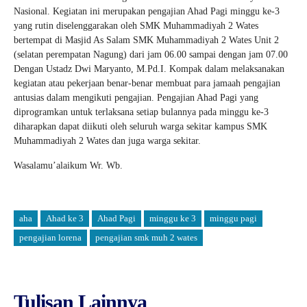
Nasional. Kegiatan ini merupakan pengajian Ahad Pagi minggu ke-3
yang rutin diselenggarakan oleh SMK Muhammadiyah 2 Wates
bertempat di Masjid As Salam SMK Muhammadiyah 2 Wates Unit 2
(selatan perempatan Nagung) dari jam 06.00 sampai dengan jam 07.00
Dengan Ustadz Dwi Maryanto, M.Pd.I. Kompak dalam melaksanakan
kegiatan atau pekerjaan benar-benar membuat para jamaah pengajian
antusias dalam mengikuti pengajian. Pengajian Ahad Pagi yang
diprogramkan untuk terlaksana setiap bulannya pada minggu ke-3
diharapkan dapat diikuti oleh seluruh warga sekitar kampus SMK
Muhammadiyah 2 Wates dan juga warga sekitar.
Wasalamu’alaikum Wr. Wb.
aha
Ahad ke 3
Ahad Pagi
minggu ke 3
minggu pagi
pengajian lorena
pengajian smk muh 2 wates
Tulisan Lainnya