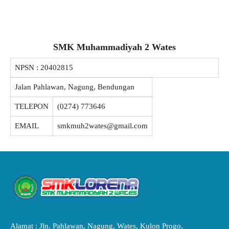
SMK Muhammadiyah 2 Wates
NPSN :
20402815
Jalan Pahlawan, Nagung, Bendungan
TELEPON
(0274) 773646
EMAIL
smkmuh2wates@gmail.com
Alamat : Jln. Pahlawan, Nagung, Wates, Kulon Progo,