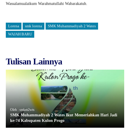
Wassalamualaikum Warahmatullahi Wabarakatuh.
Lorena
smk lorena
SMK Muhammadiyah 2 Wates
WAJAH BARU
Tulisan Lainnya
Oleh : smkm2wts
SMK Muhammadiyah 2 Wates Ikut Memeriahkan Hari Jadi
ke-74 Kabupaten Kulon Progo