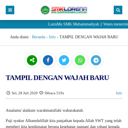
LazisMu SMK Muhammadiyah 2 Wates menerima donasi 
Anda disini :
Beranda
-
Info
-
TAMPIL DENGAN WAJAH BARU
TAMPIL DENGAN WAJAH BARU
Sel, 28 Juli 2020
Dibaca 519x
Info
Assalamu’alaikum warahmatullahi wabarakatuh.
Puji syukur Alhamdulillah kita panjatkan kepada Allah SWT yang telah
memberi kita kenikmatan berupa kesehatan jasmani dan rohani kepada