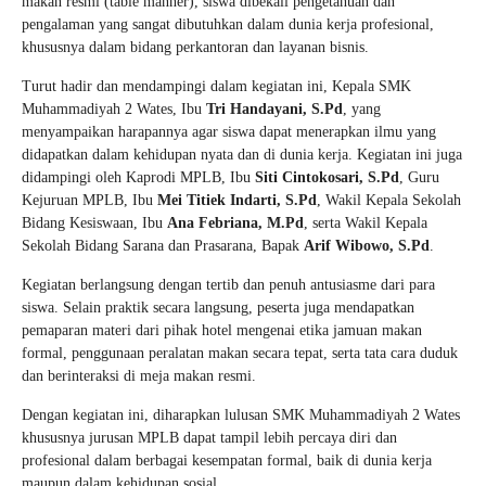
makan resmi (table manner), siswa dibekali pengetahuan dan
pengalaman yang sangat dibutuhkan dalam dunia kerja profesional,
khususnya dalam bidang perkantoran dan layanan bisnis.
Turut hadir dan mendampingi dalam kegiatan ini, Kepala SMK
Muhammadiyah 2 Wates, Ibu
Tri Handayani, S.Pd
, yang
menyampaikan harapannya agar siswa dapat menerapkan ilmu yang
didapatkan dalam kehidupan nyata dan di dunia kerja. Kegiatan ini juga
didampingi oleh Kaprodi MPLB, Ibu
Siti Cintokosari, S.Pd
, Guru
Kejuruan MPLB, Ibu
Mei Titiek Indarti, S.Pd
, Wakil Kepala Sekolah
Bidang Kesiswaan, Ibu
Ana Febriana, M.Pd
, serta Wakil Kepala
Sekolah Bidang Sarana dan Prasarana, Bapak
Arif Wibowo, S.Pd
.
Kegiatan berlangsung dengan tertib dan penuh antusiasme dari para
siswa. Selain praktik secara langsung, peserta juga mendapatkan
pemaparan materi dari pihak hotel mengenai etika jamuan makan
formal, penggunaan peralatan makan secara tepat, serta tata cara duduk
dan berinteraksi di meja makan resmi.
Dengan kegiatan ini, diharapkan lulusan SMK Muhammadiyah 2 Wates
khususnya jurusan MPLB dapat tampil lebih percaya diri dan
profesional dalam berbagai kesempatan formal, baik di dunia kerja
maupun dalam kehidupan sosial.