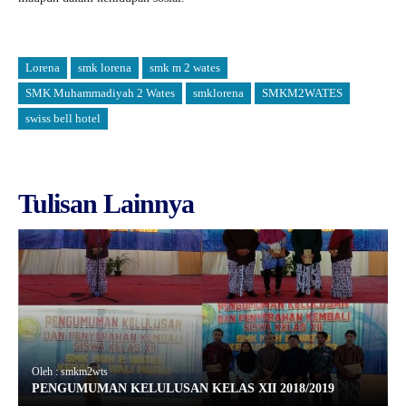
Lorena
smk lorena
smk m 2 wates
SMK Muhammadiyah 2 Wates
smklorena
SMKM2WATES
swiss bell hotel
Tulisan Lainnya
Oleh : smkm2wts
PENGUMUMAN KELULUSAN KELAS XII 2018/2019