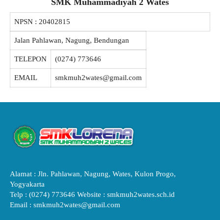
SMK Muhammadiyah 2 Wates
NPSN :
20402815
Jalan Pahlawan, Nagung, Bendungan
TELEPON
(0274) 773646
EMAIL
smkmuh2wates@gmail.com
Alamat : Jln. Pahlawan, Nagung, Wates, Kulon Progo,
Yogyakarta
Telp : (0274) 773646 Website : smkmuh2wates.sch.id
Email : smkmuh2wates@gmail.com