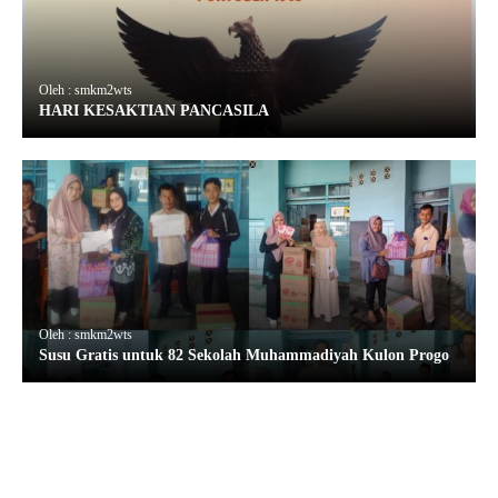
Oleh : smkm2wts
HARI KESAKTIAN PANCASILA
Oleh : smkm2wts
Susu Gratis untuk 82 Sekolah Muhammadiyah Kulon Progo