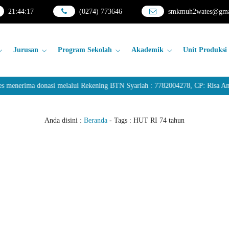
21
:
44
:
17
(0274) 773646
smkmuh2wates@gma
Jurusan
Program Sekolah
Akademik
Unit Produksi
erima donasi melalui Rekening BTN Syariah : 7782004278, CP: Risa Andar
Anda disini :
Beranda
- Tags :
HUT RI 74 tahun