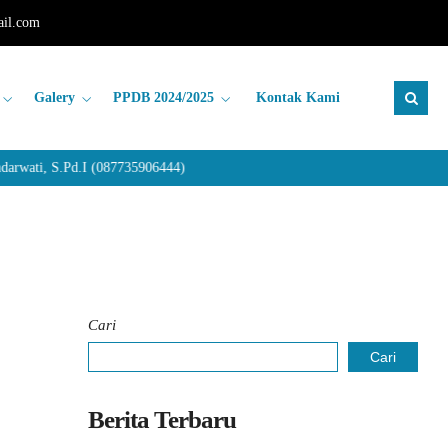
il.com
Galery
PPDB 2024/2025
Kontak Kami
wati, S.Pd.I (087735906444)
Cari
Cari
Berita Terbaru