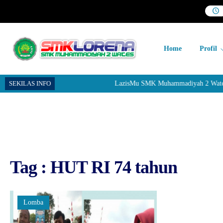
Home
Profil
SEKILAS INFO
LazisMu SMK Muhammadiyah 2 Wates men
Tag : HUT RI 74 tahun
Lomba