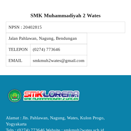
SMK Muhammadiyah 2 Wates
NPSN :
20402815
Jalan Pahlawan, Nagung, Bendungan
TELEPON
(0274) 773646
EMAIL
smkmuh2wates@gmail.com
Alamat : Jln. Pahlawan, Nagung, Wates, Kulon Progo,
Yogyakarta
Telp : (0274) 773646 Website : smkmuh2wates.sch.id