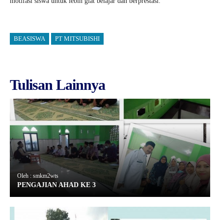
motifasi siswa untuk lebih giat belajar dan berprestasi.
BEASISWA
PT MITSUBISHI
Tulisan Lainnya
Oleh : smkm2wts
PENGAJIAN AHAD KE 3