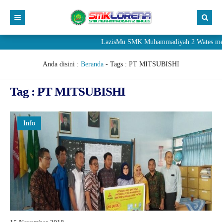
LazisMu SMK Muhammadiyah 2 Wates meneri
Anda disini :
Beranda
- Tags :
PT MITSUBISHI
Tag : PT MITSUBISHI
Info