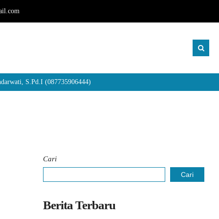
il.com
wati, S.Pd.I (087735906444)
Cari
Cari
Berita Terbaru