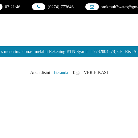
03
:
21
:
46
(0274) 773646
smkmuh2wates@gma
erima donasi melalui Rekening BTN Syariah : 7782004278, CP: Risa Andar
Anda disini :
Beranda
- Tags :
VERIFIKASI