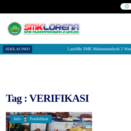
SEKILAS INFO
LazisMu SMK Muhammadiyah 2 Wates men
Tag : VERIFIKASI
Info
Pendidikan