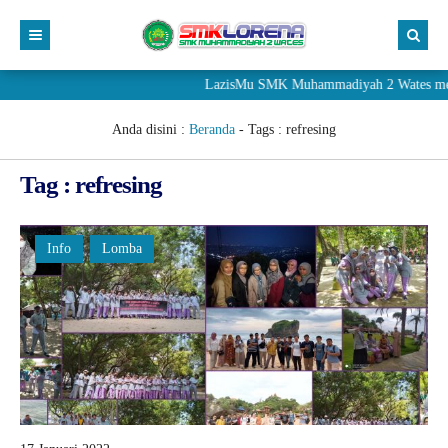
LazisMu SMK Muhammadiyah 2 Wates mener
Anda disini :
Beranda
- Tags :
refresing
Tag : refresing
Info
Lomba