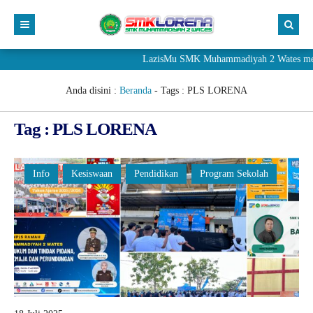
LazisMu SMK Muhammadiyah 2 Wates meneri
Anda disini :
Beranda
- Tags :
PLS LORENA
Tag : PLS LORENA
Info
Kesiswaan
Pendidikan
Program Sekolah