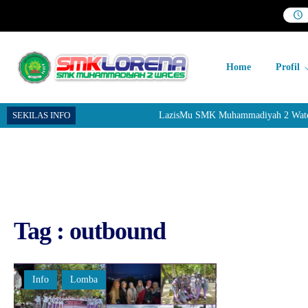
Home
Profil
SEKILAS INFO
LazisMu SMK Muhammadiyah 2 Wates me
Tag : outbound
Info
Lomba