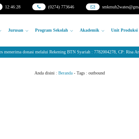
12
:
46
:
28
(0274) 773646
smkmuh2wates@gma
Jurusan
Program Sekolah
Akademik
Unit Produksi
nerima donasi melalui Rekening BTN Syariah : 7782004278, CP: Risa Anda
Anda disini :
Beranda
- Tags :
outbound