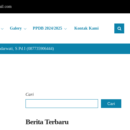
il.com
Galery
PPDB 2024/2025
Kontak Kami
rwati, S.Pd.I (087735906444)
Cari
Cari
Berita Terbaru