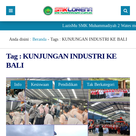
LazisMu SMK Muhammadiyah 2 Wates meneri
Anda disini :
Beranda
- Tags :
KUNJUNGAN INDUSTRI KE BALI
Tag : KUNJUNGAN INDUSTRI KE
BALI
Info
Kesiswaan
Pendidikan
Tak Berkategori